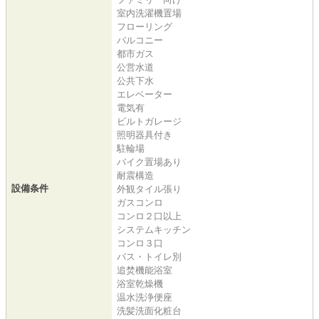
室内洗濯機置場
フローリング
バルコニー
都市ガス
公営水道
公共下水
エレベーター
電気有
ビルトガレージ
照明器具付き
駐輪場
バイク置場あり
耐震構造
設備条件
外観タイル張り
ガスコンロ
コンロ２口以上
システムキッチン
コンロ３口
バス・トイレ別
追焚機能浴室
浴室乾燥機
温水洗浄便座
洗髪洗面化粧台