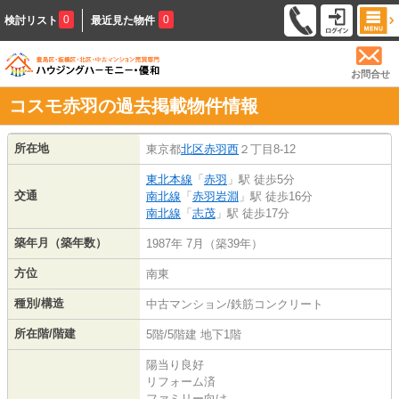
0
0
検討リスト
最近見た物件
お問合せ
コスモ赤羽の過去掲載物件情報
所在地
東京都
北区
赤羽西
２丁目8-12
東北本線
「
赤羽
」駅 徒歩5分
交通
南北線
「
赤羽岩淵
」駅 徒歩16分
南北線
「
志茂
」駅 徒歩17分
築年月（築年数）
1987年 7月（築39年）
方位
南東
種別/構造
中古マンション/鉄筋コンクリート
所在階/階建
5階/5階建 地下1階
陽当り良好
リフォーム済
ファミリー向け