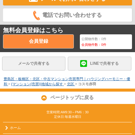
電話でお問い合わせする
無料会員登録はこちら
公開物件数：
0
件
会員登録
会員物件数：
0
件
メールで共有する
LINEで共有する
豊島区・板橋区・北区・中古マンション売買専門｜ハウジングハーモニー・優
和
>
(マンション(売買))地域から探す
>
北区
>
コスモ赤羽
ページトップに戻る
営業時間:AM9:30～PM6：30
定休日:毎週水曜日
ホーム