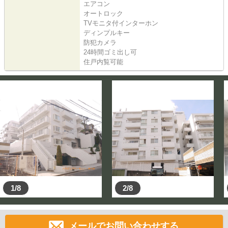
エアコン
オートロック
TVモニタ付インターホン
ディンプルキー
防犯カメラ
24時間ゴミ出し可
住戸内覧可能
1/8
2/8
メールでお問い合わせする