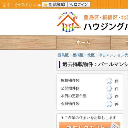
ようこそ
ゲスト
さん
豊島区・板橋区・北区・中古マンション
過去掲載物件：パールマン
掲載物件数
件
公開物件数
件
本日の更新件数
件
会員物件数
件
▼ご希望の住まいをお探しします