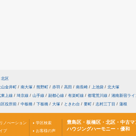
北区
大山金井町
/
南大塚
/
熊野町
/
赤羽
/
高田
/
南長崎
/
上池袋
/
北大塚
武東上線
/
埼京線
/
山手線
/
副都心線
/
有楽町線
/
都電荒川線
/
湘南新宿ライ
橋区役所前
/
中板橋
/
下板橋
/
大塚
/
ときわ台
/
要町
/
志村三丁目
/
蓮根
豊島区・板橋区・北区・中古マ
リノべーション
学区検索
ハウジングハーモニー・優和
イプ
お客様の声