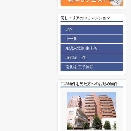
同じエリアの中古マンション
北区
中十条
京浜東北線 東十条
埼京線 十条
南北線 王子神谷
この物件を見た方へのお勧め物件