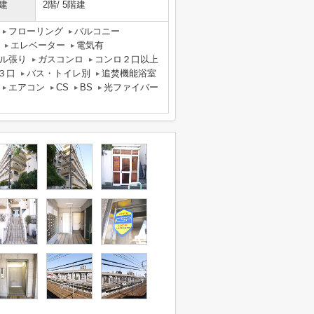
建
2階/ 5階建
フローリング
バルコニー
エレベーター
電気有
ル張り
ガスコンロ
コンロ２口以上
３口
バス・トイレ別
追焚機能浴室
エアコン
CS
BS
光ファイバー