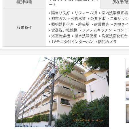
種別/構造
所在階/階
ート
陽当り良好
リフォーム済
室内洗濯機置場
都市ガス
公営水道
公共下水
二重サッシ
照明器具付き
駐輪場
耐震構造
外観タイ
設備条件
食器洗い乾燥機
システムキッチン
コンロ
浴室乾燥機
温水洗浄便座
洗髪洗面化粧台
TVモニタ付インターホン
防犯カメラ