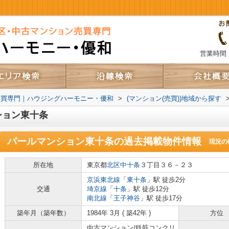
営業時間：
売買専門｜ハウジングハーモニー・優和
>
(マンション(売買))地域から探す
ション東十条
パールマンション東十条
の過去掲載物件情報
現況の
所在地
東京都
北区
中十条
３丁目３６－２３
京浜東北線
「
東十条
」駅 徒歩2分
交通
埼京線
「
十条
」駅 徒歩12分
南北線
「
王子神谷
」駅 徒歩17分
築年月（築年数）
1984年 3月 ( 築42年 )
方位
中古マンション/鉄筋コンクリ