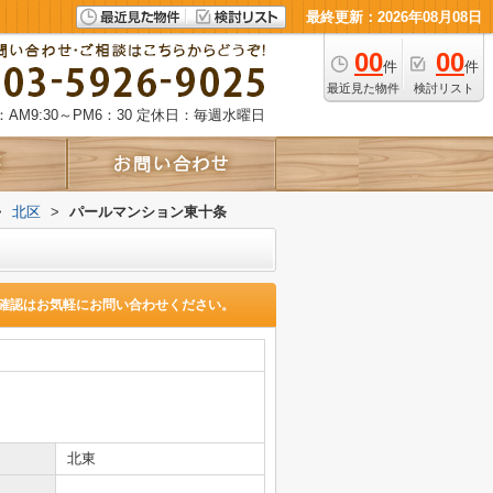
最終更新：2026年08月08日
00
00
件
件
最近見た物件
検討リスト
AM9:30～PM6：30
定休日：毎週水曜日
>
北区
>
パールマンション東十条
確認はお気軽にお問い合わせください。
北東