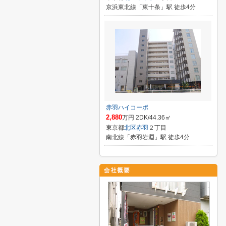
京浜東北線「東十条」駅 徒歩4分
赤羽ハイコーポ
2,880
万円 2DK/44.36㎡
東京都
北区
赤羽
２丁目
南北線「赤羽岩淵」駅 徒歩4分