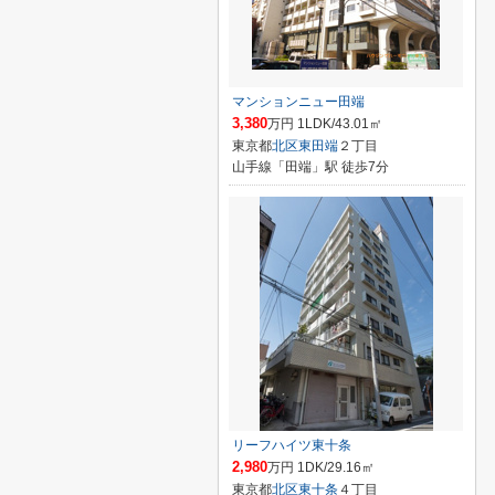
マンションニュー田端
3,380
万円 1LDK/43.01㎡
東京都
北区
東田端
２丁目
山手線「田端」駅 徒歩7分
リーフハイツ東十条
2,980
万円 1DK/29.16㎡
東京都
北区
東十条
４丁目