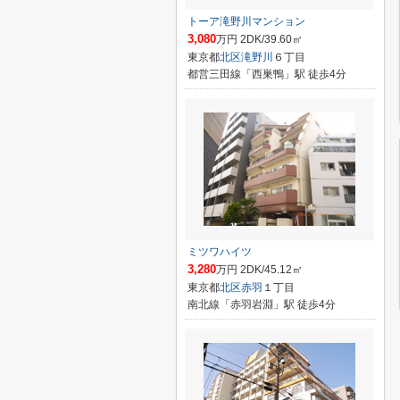
トーア滝野川マンション
3,080
万円 2DK/39.60㎡
東京都
北区
滝野川
６丁目
都営三田線「西巣鴨」駅 徒歩4分
ミツワハイツ
3,280
万円 2DK/45.12㎡
東京都
北区
赤羽
１丁目
南北線「赤羽岩淵」駅 徒歩4分