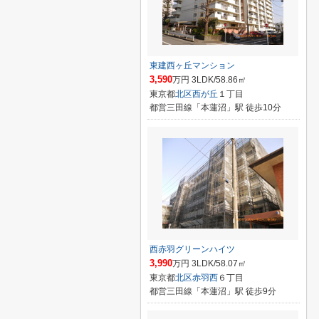
東建西ヶ丘マンション
3,590
万円 3LDK/58.86㎡
東京都
北区
西が丘
１丁目
都営三田線「本蓮沼」駅 徒歩10分
西赤羽グリーンハイツ
3,990
万円 3LDK/58.07㎡
東京都
北区
赤羽西
６丁目
都営三田線「本蓮沼」駅 徒歩9分