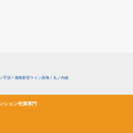
ン宇須
/
湘南新宿ライン高海
/
丸ノ内線
ンション売買専門