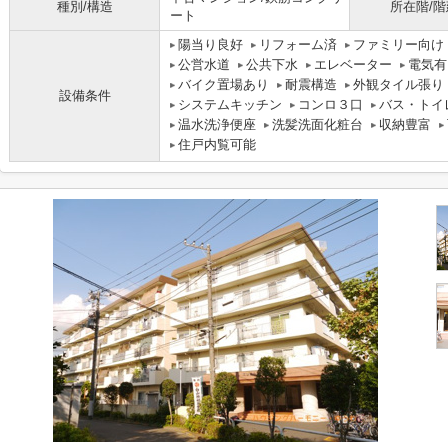
種別/構造
所在階/階
ート
陽当り良好
リフォーム済
ファミリー向け
公営水道
公共下水
エレベーター
電気有
バイク置場あり
耐震構造
外観タイル張り
設備条件
システムキッチン
コンロ３口
バス・トイ
温水洗浄便座
洗髪洗面化粧台
収納豊富
住戸内覧可能