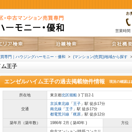
営業時間：
売買専門｜ハウジングハーモニー・優和
>
(マンション(売買))地域から探す
イム王子
エンゼルハイム王子
の過去掲載物件情報
現況の確認は
所在地
東京都
北区
堀船
３丁目2-1
京浜東北線
「
王子
」駅 徒歩17分
交通
南北線
「
王子
」駅 徒歩17分
都電荒川線
「
梶原
」駅 徒歩12分
築年月（築年数）
1986年 2月 ( 築40年 )
方位
中古マンション/鉄筋コンクリ