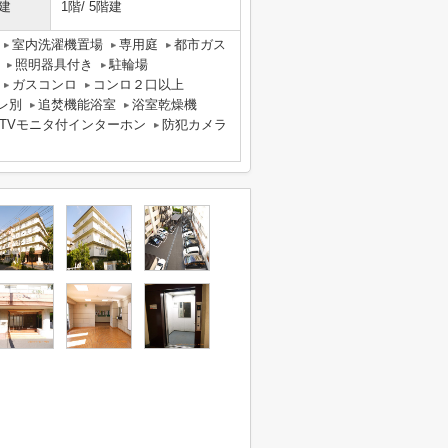
建
1階/ 5階建
室内洗濯機置場
専用庭
都市ガス
照明器具付き
駐輪場
ガスコンロ
コンロ２口以上
レ別
追焚機能浴室
浴室乾燥機
TVモニタ付インターホン
防犯カメラ