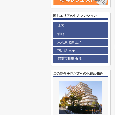
同じエリアの中古マンション
北区
堀船
京浜東北線 王子
南北線 王子
都電荒川線 梶原
この物件を見た方へのお勧め物件