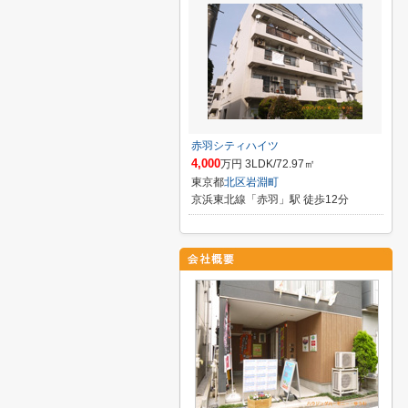
赤羽シティハイツ
4,000
万円 3LDK/72.97㎡
東京都
北区
岩淵町
京浜東北線「赤羽」駅 徒歩12分