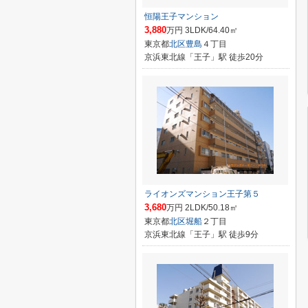
恒陽王子マンション
3,880
万円 3LDK/64.40㎡
東京都
北区
豊島
４丁目
京浜東北線「王子」駅 徒歩20分
ライオンズマンション王子第５
3,680
万円 2LDK/50.18㎡
東京都
北区
堀船
２丁目
京浜東北線「王子」駅 徒歩9分