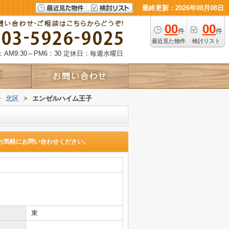
最終更新：2026年08月08日
00
00
件
件
最近見た物件
検討リスト
AM9:30～PM6：30
定休日：毎週水曜日
>
北区
>
エンゼルハイム王子
お気軽にお問い合わせください。
東