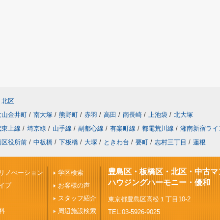
北区
大山金井町
/
南大塚
/
熊野町
/
赤羽
/
高田
/
南長崎
/
上池袋
/
北大塚
武東上線
/
埼京線
/
山手線
/
副都心線
/
有楽町線
/
都電荒川線
/
湘南新宿ライ
橋区役所前
/
中板橋
/
下板橋
/
大塚
/
ときわ台
/
要町
/
志村三丁目
/
蓮根
豊島区・板橋区・北区・中古マ
リノべーション
学区検索
ハウジングハーモニー・優和
イプ
お客様の声
スタッフ紹介
東京都豊島区高松１丁目10-2
料
周辺施設検索
TEL:03-5926-9025