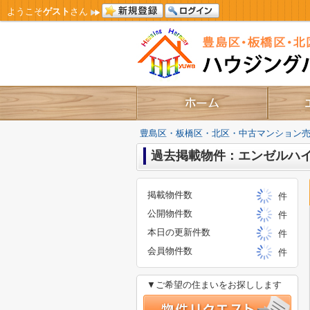
ようこそ
ゲスト
さん
豊島区・板橋区・北区・中古マンション
過去掲載物件：エンゼルハ
掲載物件数
件
公開物件数
件
本日の更新件数
件
会員物件数
件
▼ご希望の住まいをお探しします