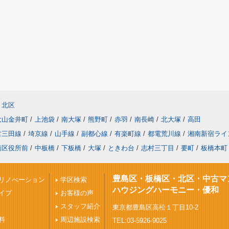
北区
大山金井町
/
上池袋
/
南大塚
/
熊野町
/
赤羽
/
南長崎
/
北大塚
/
高田
営三田線
/
埼京線
/
山手線
/
副都心線
/
有楽町線
/
都電荒川線
/
湘南新宿ライ
橋区役所前
/
中板橋
/
下板橋
/
大塚
/
ときわ台
/
志村三丁目
/
要町
/
板橋本町
豊島区・板橋区・北区・中古マ
リノべーション
学区検索
ハウジングハーモニー・優和
イプ
お客様の声
スタッフ紹介
東京都豊島区高松１丁目10-2
料
周辺施設検索
TEL:03-5926-9025