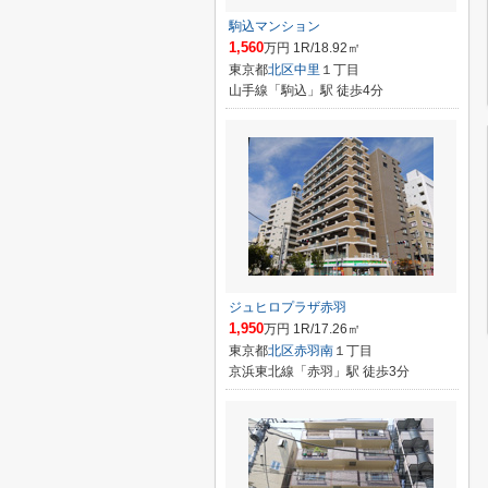
駒込マンション
1,560
万円 1R/18.92㎡
東京都
北区
中里
１丁目
山手線「駒込」駅 徒歩4分
ジュヒロプラザ赤羽
1,950
万円 1R/17.26㎡
東京都
北区
赤羽南
１丁目
京浜東北線「赤羽」駅 徒歩3分