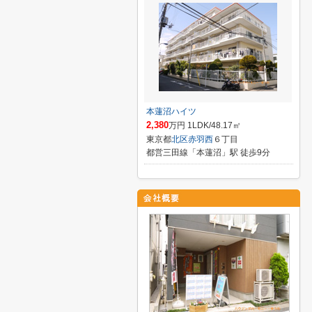
本蓮沼ハイツ
2,380
万円 1LDK/48.17㎡
東京都
北区
赤羽西
６丁目
都営三田線「本蓮沼」駅 徒歩9分