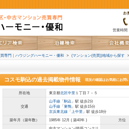
営業時間：
売買専門｜ハウジングハーモニー・優和
>
(マンション(売買))地域から探す
コスモ駒込
の過去掲載物件情報
現況の確認はお気軽にお問
所在地
東京都
北区
中里
１丁目７－５
山手線
「
駒込
」駅 徒歩2分
交通
山手線
「
巣鴨
」駅 徒歩15分
京浜東北線
「
上中里
」駅 徒歩18分
築年月（築年数）
1985年 12月 ( 築40年 )
方位
中古マンション/鉄筋コンクリ