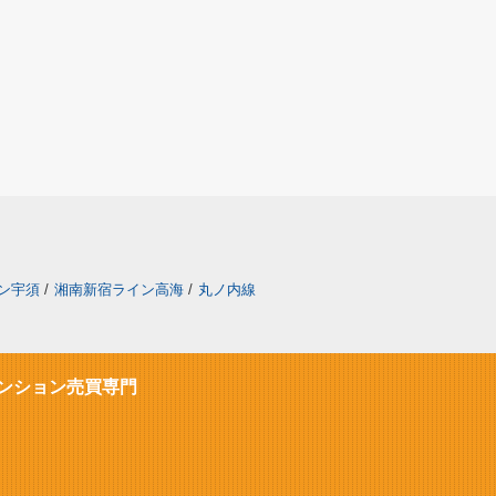
ン宇須
/
湘南新宿ライン高海
/
丸ノ内線
ンション売買専門