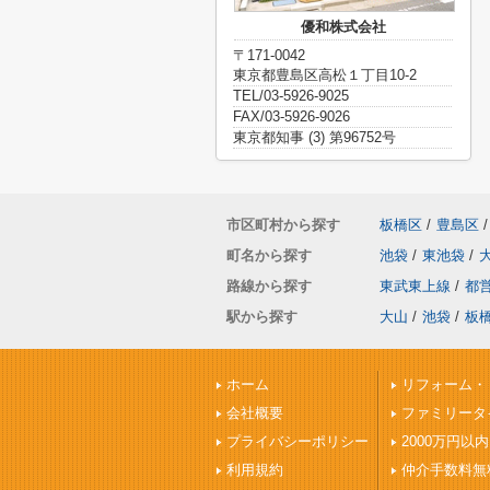
優和株式会社
〒171-0042
東京都豊島区高松１丁目10-2
TEL/03-5926-9025
FAX/03-5926-9026
東京都知事 (3) 第96752号
市区町村から探す
板橋区
/
豊島区
/
町名から探す
池袋
/
東池袋
/
路線から探す
東武東上線
/
都
駅から探す
大山
/
池袋
/
板
ホーム
リフォーム・
会社概要
ファミリータ
プライバシーポリシー
2000万円以内
利用規約
仲介手数料無