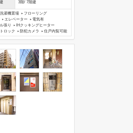
建
3階/ 7階建
洗濯機置場
フローリング
エレベーター
電気有
ル張り
IHクッキングヒーター
トロック
防犯カメラ
住戸内覧可能