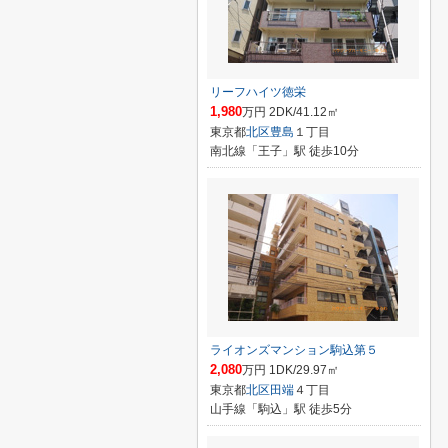
リーフハイツ徳栄
1,980
万円 2DK/41.12㎡
東京都
北区
豊島
１丁目
南北線「王子」駅 徒歩10分
ライオンズマンション駒込第５
2,080
万円 1DK/29.97㎡
東京都
北区
田端
４丁目
山手線「駒込」駅 徒歩5分