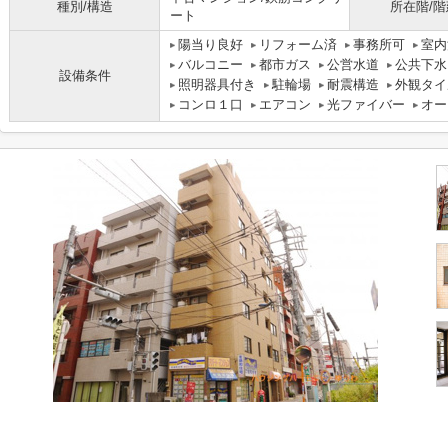
種別/構造
所在階/階
ート
陽当り良好
リフォーム済
事務所可
室内
バルコニー
都市ガス
公営水道
公共下水
設備条件
照明器具付き
駐輪場
耐震構造
外観タイ
コンロ１口
エアコン
光ファイバー
オー