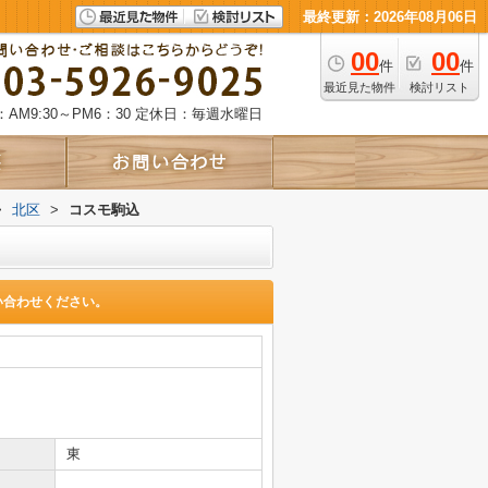
最終更新：2026年08月06日
00
00
件
件
最近見た物件
検討リスト
AM9:30～PM6：30
定休日：毎週水曜日
>
北区
>
コスモ駒込
い合わせください。
東