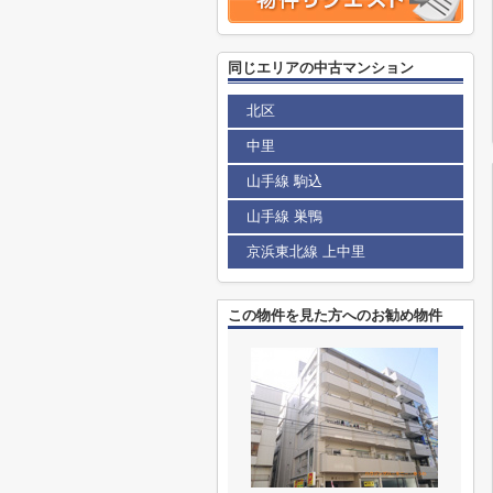
同じエリアの中古マンション
北区
中里
山手線 駒込
山手線 巣鴨
京浜東北線 上中里
この物件を見た方へのお勧め物件